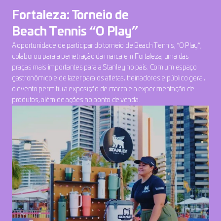
Fortaleza: Torneio de
Beach Tennis “O Play”
A oportunidade de participar do torneio de Beach Tennis, “O Play”, 
colaborou para a penetração da marca em Fortaleza, uma das 
praças mais importantes para a Stanley no país. Com um espaço 
gastronômico e de lazer para os atletas, treinadores e público geral, 
o evento permitiu a exposição de marca e a experimentação de 
produtos, além de ações no ponto de venda.​